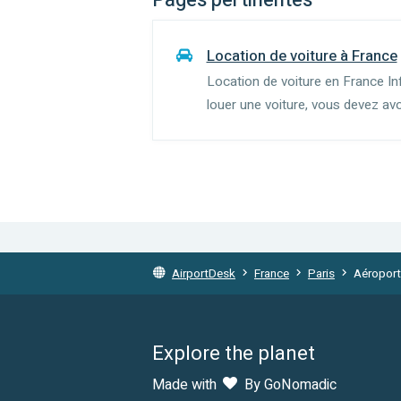
Location de voiture à France
Location de voiture en France I
louer une voiture, vous devez avo
la catégorie de la voiture) et po
Les conducteu...
AirportDesk
France
Paris
Aéroport
Explore the planet
Made with
By GoNomadic