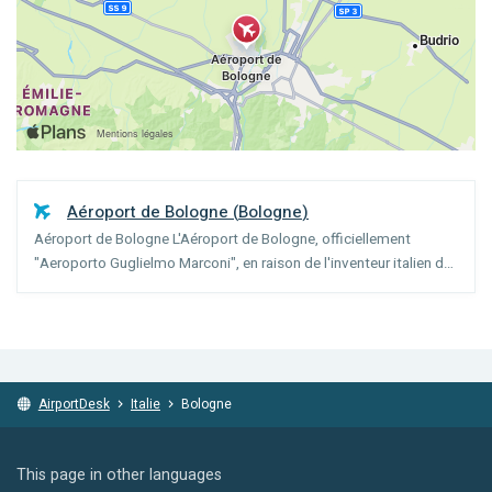
Aéroport de Bologne
(
Bologne
)
Aéroport de Bologne L'Aéroport de Bologne, officiellement
"Aeroporto Guglielmo Marconi", en raison de l'inventeur italien de
la radio, né à Bologne, possède deux aérogares (A et B), l'une à
côté de l'autre.
AirportDesk
Italie
Bologne
This page in other languages