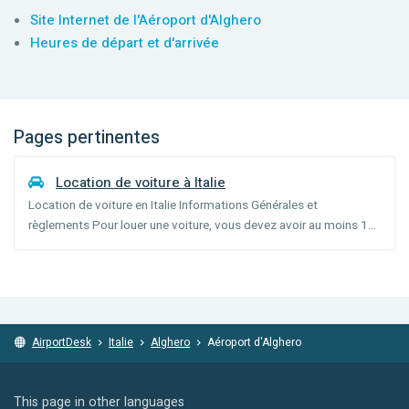
Site Internet de l'Aéroport d'Alghero
Heures de départ et d'arrivée
Pages pertinentes
Location de voiture à Italie
Location de voiture en Italie Informations Générales et
règlements Pour louer une voiture, vous devez avoir au moins 18
ans (l'âge peut varier selon la catégorie du véhicule) et posséder
votre permis de conduire depuis un an. Les conduct...
AirportDesk
Italie
Alghero
Aéroport d'Alghero
This page in other languages