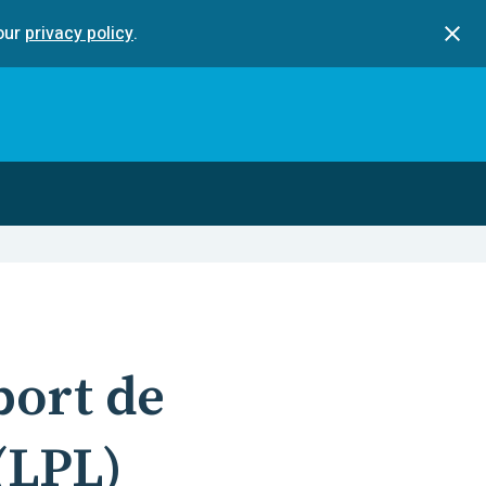
our
privacy policy
.
port de
(
LPL
)