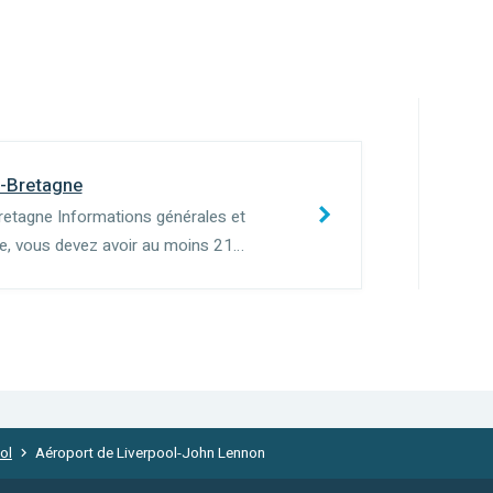
e-Bretagne
retagne Informations générales et
re, vous devez avoir au moins 21
tégorie du véhicule) et avoir un permis de
ol
Aéroport de Liverpool-John Lennon