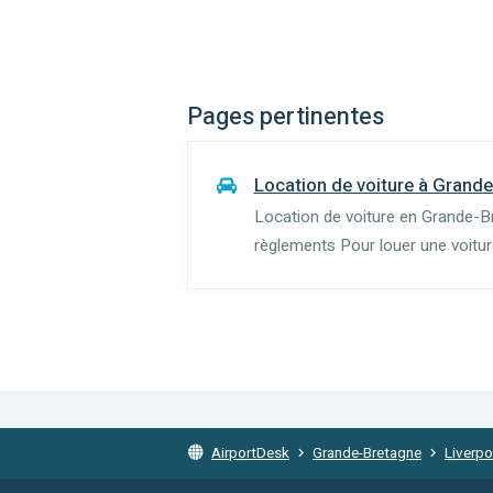
Pages pertinentes
Location de voiture à Grand
Location de voiture en Grande-B
règlements Pour louer une voitu
ans (l'âge peut varier selon la ca
conduire depuis 1 an. Les cond...
AirportDesk
Grande-Bretagne
Liverpo