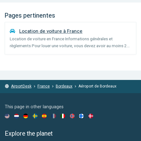
Pages pertinentes
Location de voiture à France
Location de voiture en France Informations générales et
règlements Pour louer une voiture, vous devez avoir au moins 21
ans (l'âge peut varier selon la catégorie de la voiture) et posséder
un permis de conduire depuis 1 an. Les conducteu...
AirportDesk
France
Bordeaux
Aéroport de Bordeaux
This page in other languages
Explore the planet