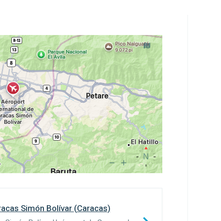
aracas Simón Bolívar
(
Caracas
)