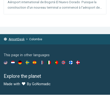
Aéroport international de Bogotá El Nuevo Dorado Puisque la
(
Bogotá
)
construction d'un nouveau terminal a commencé à l'aéroport de
la capitale colombienne, le mot 'nuevo', a été ajouté au nom de
l'Aéroport de Bogotá. Ce nouveau terminal devrait...
AirportDesk
Colombie
This page in other languages
Explore the planet
Made with
By GoNomadic