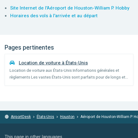
Site Internet de l'Aéroport de Houston-William P. Hobby
Horaires des vols à l'arrivée et au départ
Pages pertinentes
Location de voiture à États-Unis
Location de voiture aux États-Unis Informations générales et
règlements Les vastes États-Unis sont parfaits pour de longs et
grands voyages en voiture. Le prix relativement bas de l'essence,
les connexions excellentes et les larges rout...
AirportDesk
États-Unis
Houston
Aéroport de Houston-William P. H
This page in other languages