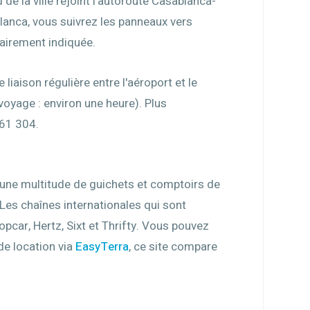
 de la ville rejoint l'autoroute Casablanca-
blanca, vous suivrez les panneaux vers
clairement indiquée.
aison régulière entre l'aéroport et le
voyage : environ une heure). Plus
361 304.
t une multitude de guichets et comptoirs de
Les chaînes internationales qui sont
opcar, Hertz, Sixt et Thrifty. Vous pouvez
de location via
EasyTerra
, ce site compare